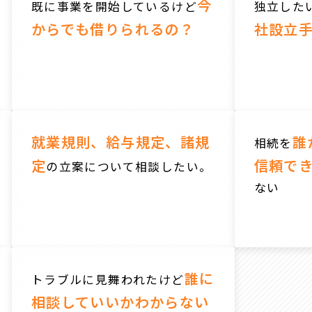
今
既に事業を開始しているけど
独立した
からでも借りられるの？
社設立
就業規則、給与規定、諸規
誰
相続を
定
信頼で
の立案について相談したい。
ない
誰に
トラブルに見舞われたけど
相談していいかわからない