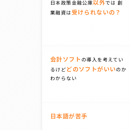
以外
日本政策金融公庫
では 創
受けられないの？
業融資は
会計ソフト
の導入を考えてい
どのソフトがいい
るけど
のか
わからない
日本語が苦手