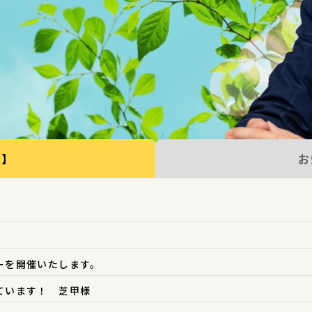
般】
お
ーを開催いたします。
ています！ 芝甲様